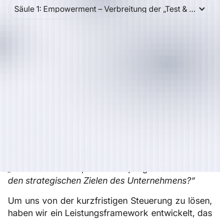
Säule 1: Empowerment – Verbreitung der „Test & Learn”-Kultur 🚀
Die Durchführung eines A/B-Tests hat oft
unterschätzte versteckte Kosten: verbrauchte
Datenmenge, Entwicklerzeit, Datenanalyse und
Opportunitätskosten. Wenn Sie nur die
„Erfolgsquote” Ihrer Tests messen, steuern Sie
Ihre Strategie mit einem beschlagenen
Rückspiegel.
Wir bei Welyft sind der Meinung, dass die Reife
eines Unternehmens nicht an der Anzahl der
durchgeführten Tests gemessen wird, sondern an
seiner Fähigkeit, folgende Frage zu beantworten:
„Dient unser Experimentierprogramm wirklich
den strategischen Zielen des Unternehmens?“
Um uns von der kurzfristigen Steuerung zu lösen,
haben wir ein Leistungsframework entwickelt, das