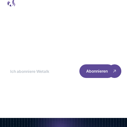
Newsletter Wetalk
Am Ende jedes Monats nehmen wir die
besten Nachrichten auseinander, damit du
das Erlebnis und die Leistung deiner Website
optimieren kannst.
Abonnieren
RESSOURCEN
INFORMATIONEN
Startseite
Verwaltung von Cookies
Kundenfälle
Datenschutzrichtlinie
Uns erreichen
Rechtliche Hinweise
2025 Welyft. Alle Rechte vorbehalten.
Verfolgen Sie unsere Nachrichten