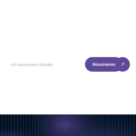
Newsletter Wetalk
Am Ende jedes Monats nehmen wir die
besten Nachrichten auseinander, damit du
das Erlebnis und die Leistung deiner Website
optimieren kannst.
Abonnieren
RESSOURCEN
INFORMATIONEN
Startseite
Verwaltung von Cookies
Kundenfälle
Datenschutzrichtlinie
Uns erreichen
Rechtliche Hinweise
2025 Welyft. Alle Rechte vorbehalten.
Verfolgen Sie unsere Nachrichten