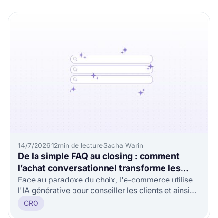
14/7/2026
12
min de lecture
Sacha Warin
De la simple FAQ au closing : comment
l’achat conversationnel transforme les
Face au paradoxe du choix, l'e-commerce utilise
visiteurs en acheteurs engagés ?
l'IA générative pour conseiller les clients et ainsi
doper les conversions.
CRO