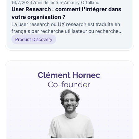
16/7/2024
7
min de lecture
Amaury Ortolland
User Research : comment l'intégrer dans
votre organisation ?
La user research ou UX research est traduite en
français par recherche utilisateur ou recherche
UX. La user research est un
Product Discovery