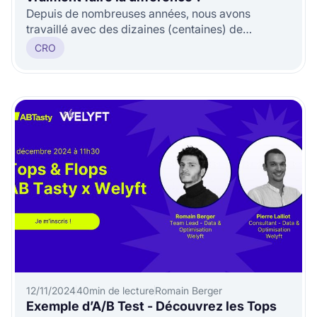
Depuis de nombreuses années, nous avons
travaillé avec des dizaines (centaines) de
marques pour les accompagner sur leurs e
CRO
12/11/2024
40
min de lecture
Romain Berger
Exemple d’A/B Test - Découvrez les Tops