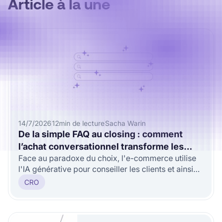
Article à la une
14/7/2026
12
min de lecture
Sacha Warin
De la simple FAQ au closing : comment
l’achat conversationnel transforme les
Face au paradoxe du choix, l'e-commerce utilise
visiteurs en acheteurs engagés ?
l'IA générative pour conseiller les clients et ainsi
doper les conversions.
CRO