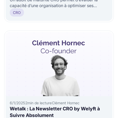
capacité d’une organisation à optimiser ses
performances à travers des méthod
CRO
6/1/2025
2
min de lecture
Clément Hornec
Wetalk : La Newsletter CRO by Welyft à
Suivre Absolument