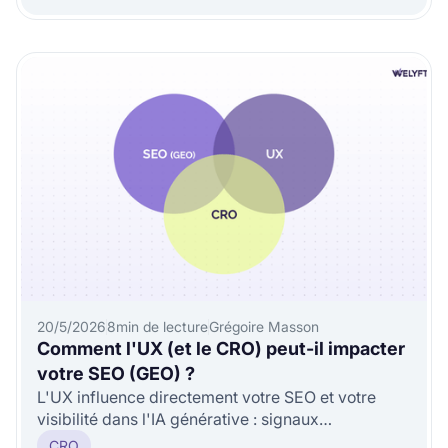
20/5/2026
8
min de lecture
Grégoire Masson
Comment l'UX (et le CRO) peut-il impacter
votre SEO (GEO) ?
L'UX influence directement votre SEO et votre
visibilité dans l'IA générative : signaux
comportementaux, lisibilité, ...
CRO