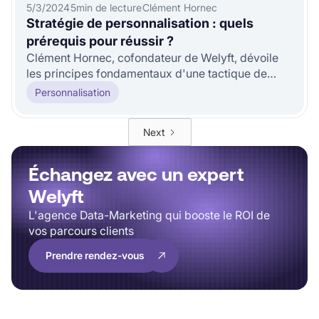
5/3/2024
5
min de lecture
Clément Hornec
Stratégie de personnalisation : quels
prérequis pour réussir ?
Clément Hornec, cofondateur de Welyft, dévoile
les principes fondamentaux d'une tactique de
personnalisation productive qui
Personnalisation
Next
Échangez avec un expert
Welyft
L'agence Data-Marketing qui booste le ROI de
vos parcours clients
Prendre rendez-vous