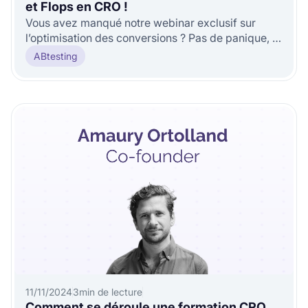
et Flops en CRO !
Vous avez manqué notre webinar exclusif sur
l’optimisation des conversions ? Pas de panique, le
replay est disponible !
ABtesting
11/11/2024
3
min de lecture
Comment se déroule une formation CRO