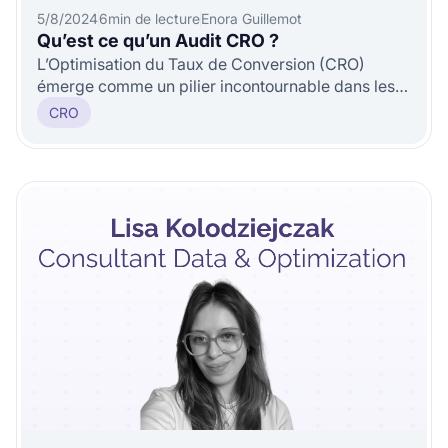
5/8/2024
6
min de lecture
Enora Guillemot
Qu’est ce qu’un Audit CRO ?
L’Optimisation du Taux de Conversion (CRO)
émerge comme un pilier incontournable dans les
stratégies de sites internet.
CRO