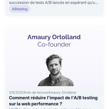
succession de tests A/B lancés en espérant qu’un
uplift apparaîtra.
ABtesting
2/5/2025
5
min de lecture
Amaury Ortolland
Comment réduire l'impact de l'A/B testing
sur la web performance ?