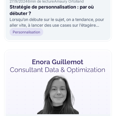
27/9/2024
6
min de lecture
Amaury Ortolland
Stratégie de personnalisation : par où
débuter ?
Lorsqu’on débute sur le sujet, on a tendance, pour
aller vite, à lancer des use cases sur l’étagère
proposés par l’outil d’
Personnalisation