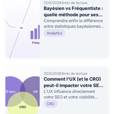
22/6/2026
8
min de lecture
Bayésien vs Fréquentiste :
quelle méthode pour ses
Comprendre enfin la différence
A/B tests ?
entre statistiques bayésiennes
et fréquentistes pour optimiser
Analytics
ses A/B tests.
20/5/2026
8
min de lecture
Comment l'UX (et le CRO)
peut-il impacter votre SEO
L'UX influence directement
(GEO) ?
votre SEO et votre visibilité
dans l'IA générative : signaux
CRO
comportementaux, lisibilité, ...