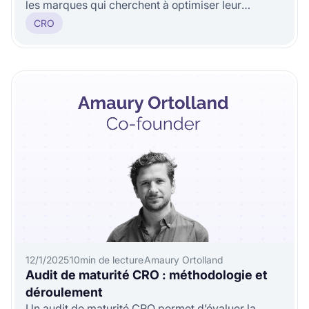
les marques qui cherchent à optimiser leur
expérience client. Dans une préc
CRO
12/1/2025
10
min de lecture
Amaury Ortolland
Audit de maturité CRO : méthodologie et
déroulement
Un audit de maturité CRO permet d’évaluer la