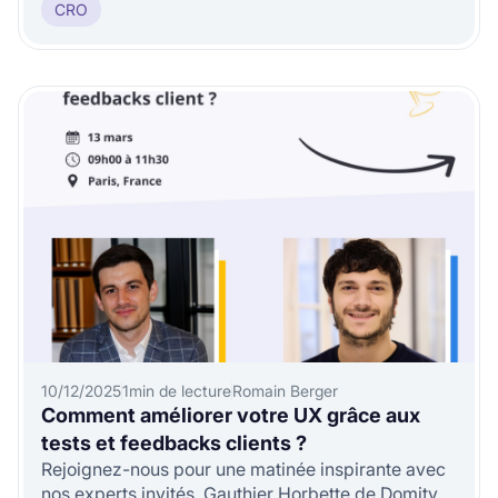
dans cette démarche
CRO
10/12/2025
1
min de lecture
Romain Berger
Comment améliorer votre UX grâce aux
tests et feedbacks clients ?
Rejoignez-nous pour une matinée inspirante avec
nos experts invités, Gauthier Horbette de Domitys