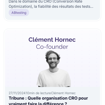
Dans le domaine du CRO (Conversion Rate
Optimization), la fiabilité des résultats des tests
A/B est essentielle pour prendr
ABtesting
27/11/2024
10
min de lecture
Clément Hornec
Tribune : Quelle organisation CRO pour
vraiment faire la différence ?