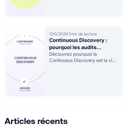
12/5/2026
7
min de lecture
Continuous Discovery :
pourquoi les audits
Découvrez pourquoi la
ponctuels ne suffisent plus
Continuous Discovery est la clé
?
pour un produit qui cartonne !
Articles récents