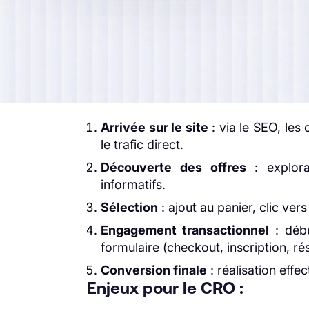
web ou une application entre sa
prem
comme un achat, une inscription ou un
de transformation des visiteurs 
comportemental et décisionnel dans un
Étapes typiques du tunnel :
Arrivée sur le site
: via le SEO, les
le trafic direct.
Découverte des offres
: explora
informatifs.
Sélection
: ajout au panier, clic vers
Engagement transactionnel
: débu
formulaire (checkout, inscription, rés
Conversion finale
: réalisation effec
Enjeux pour le CRO :