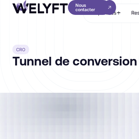
Nous
contacter
Expertises
Res
CRO
Tunnel de conversion
Représente la
succession d'étapes s