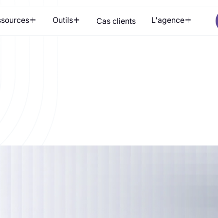
sources
Outils
L'agence
Cas clients
pécifiques
qu’un utilisateur franchit sur un site