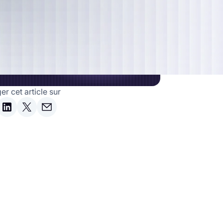
changez avec un expert
elyft
agence Data-Marketing qui booste
 ROI de vos parcours clients
Prendre rendez-vous
er cet article sur