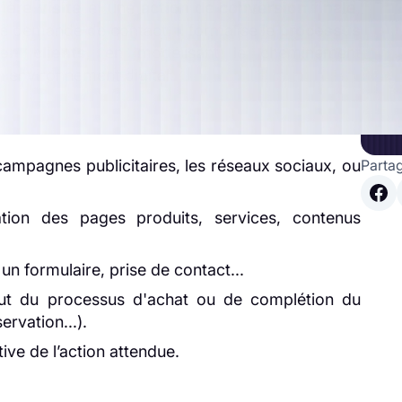
É
ière visite
et une
action de conversion finale
,
e demande de contact. Il formalise le
processus
W
en clients
, en modélisant le cheminement
L'
 environnement digital.
le
 campagnes publicitaires, les réseaux sociaux, ou
Partag
tion des pages produits, services, contenus
 un formulaire, prise de contact...
t du processus d'achat ou de complétion du
ervation...).
tive de l’action attendue.