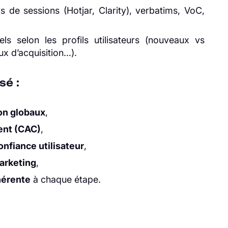
ays de sessions (Hotjar, Clarity), verbatims, VoC,
s selon les profils utilisateurs (nouveaux vs
 d’acquisition...).
sé :
on globaux
,
ient (CAC)
,
onfiance utilisateur
,
marketing
,
hérente
à chaque étape.