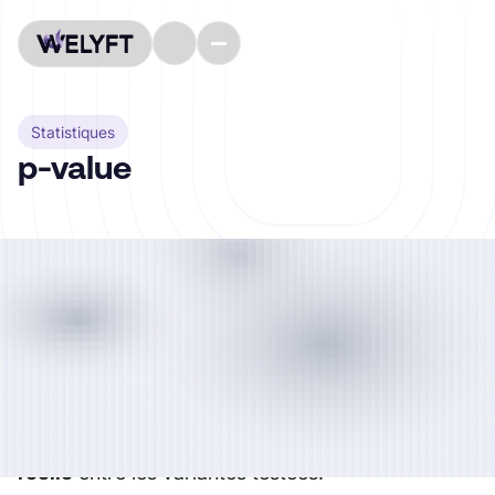
Statistiques
p-value
Mesure statistique utilisée en approche
fréquentiste
pour indiquer la
probabilité
d’observer les résultats obtenus (ou des
résultats encore plus extrêmes)
si l’hypothèse
nulle était vraie
. Autrement dit, elle quantifie
le
degré de surprise
de l’observation par rapport à
une situation où il n’y aurait
aucune différence
réelle
entre les variantes testées.