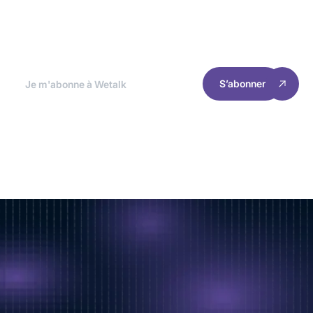
optimiser l'expérience et les performances de
ton site
S’abonner
RESSOURCES
INFORMATIONS
Accueil
Gestion des cookies
Cas clients
Politique de confidentialité
Nous rejoindre
Mentions légales
© 2025 Welyft. All rights reserved.
Suivre notre actualité