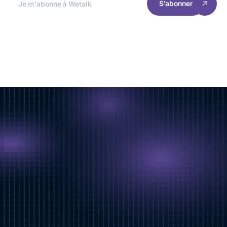
S’abonner
RESSOURCES
INFORMATIONS
Accueil
Gestion des cookies
Cas clients
Politique de confidentialité
Nous rejoindre
Mentions légales
© 2025 Welyft. All rights reserved.
Suivre notre actualité