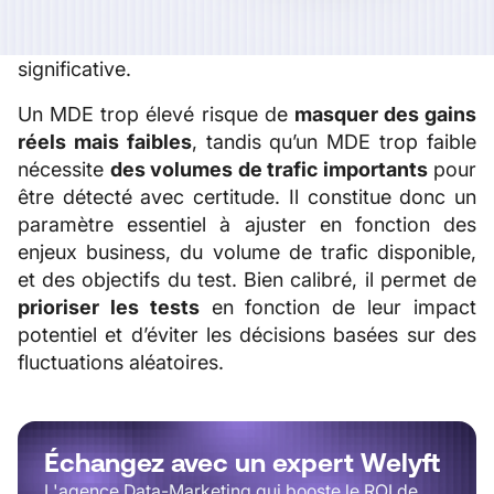
l’amplitude minimale de changement
que le test
peut identifier comme statistiquement
significative.
Un MDE trop élevé risque de
masquer des gains
réels mais faibles
, tandis qu’un MDE trop faible
nécessite
des volumes de trafic importants
pour
être détecté avec certitude. Il constitue donc un
paramètre essentiel à ajuster en fonction des
enjeux business, du volume de trafic disponible,
et des objectifs du test. Bien calibré, il permet de
prioriser les tests
en fonction de leur impact
potentiel et d’éviter les décisions basées sur des
fluctuations aléatoires.
Échangez avec un expert Welyft
L'agence Data-Marketing qui booste le ROI de