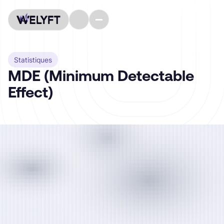
Statistiques
MDE (Minimum Detectable
Effect)
La plus petite différence de performance entre
deux variantes (ex. : taux de conversion, revenu
par visiteur) qu’un
test statistique est capable de
détecter de manière fiable
, compte tenu de la
taille de l’échantillon, du niveau de confiance et de
la puissance statistique. Dans une démarche de
CRO
et d’
A/B testing
, le MDE permet de définir