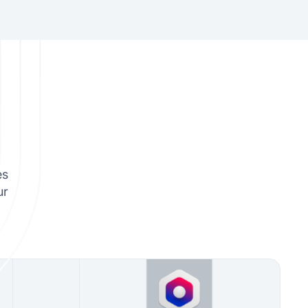
es
ur