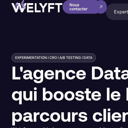
Nous
contacter
Expert
EXPERIMENTATION I CRO I A/B TESTING I DATA
L'agence Dat
qui booste le
parcours clie