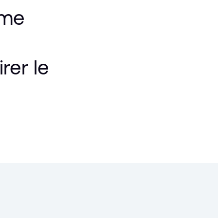
mme
irer
le