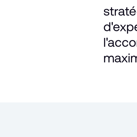
strat
d'exp
l'ac
maxi