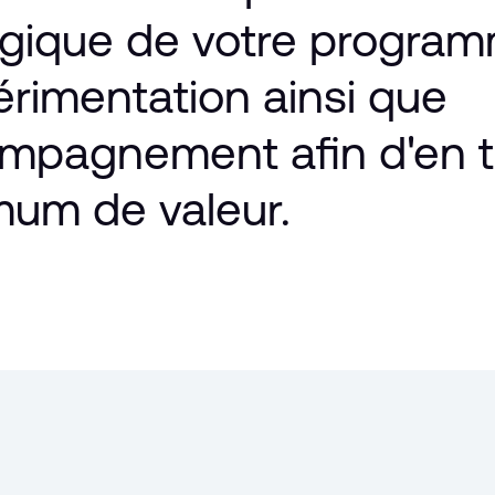
égique
de
votre
progra
érimentation
ainsi
que
compagnement
afin
d'en
t
mum
de
valeur.