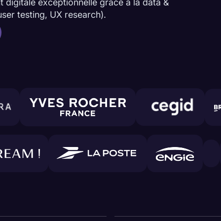
 digitale exceptionnelle grâce à la data &
user testing, UX research).