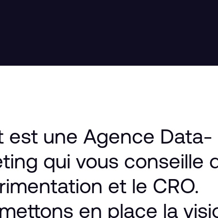
t
est
une
Agence
Data-
ting
qui
vous
conseille
érimentation
et
le
CRO.
mettons
en
place
la
visi